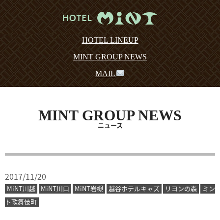
HOTEL LINEUP
MINT GROUP NEWS
MAIL
MINT GROUP NEWS
ニュース
2017/11/20
MiNT川越
MiNT川口
MiNT岩槻
越谷ホテルキャズ
リヨンの森
ミン
ト歌舞伎町