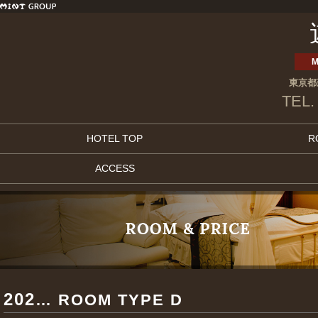
M
東京都
TEL.
HOTEL TOP
R
ACCESS
202
… ROOM TYPE D