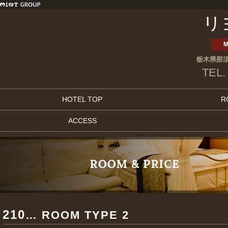
リ
M
栃木県那須
TEL.
HOTEL TOP
R
ACCESS
210
… ROOM TYPE 2