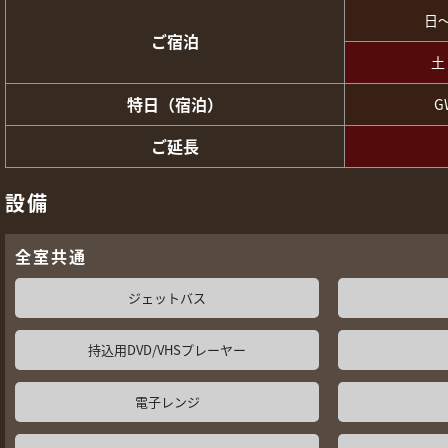
日
ご宿泊
土
特日（宿泊）
G
ご延長
設備
全室共通
ジェットバス
持込用DVD/VHSプレーヤー
電子レンジ