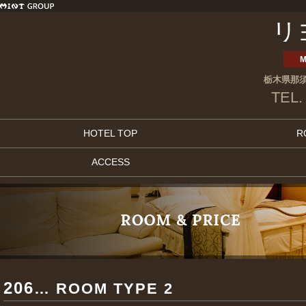
リ
M
栃木県那須
TEL.
HOTEL TOP
R
ACCESS
206
… ROOM TYPE 2