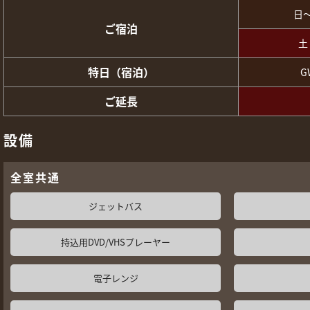
日
ご宿泊
土
特日（宿泊）
G
ご延長
設備
全室共通
ジェットバス
持込用DVD/VHSプレーヤー
電子レンジ