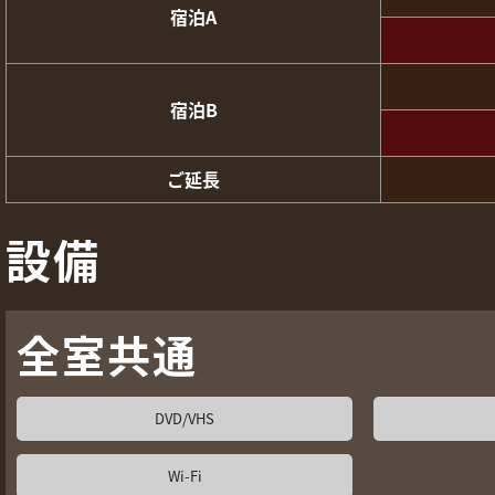
宿泊A
宿泊B
ご延長
設備
全室共通
DVD/VHS
Wi-Fi