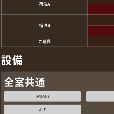
宿泊A
宿泊B
ご延長
設備
全室共通
DVD/VHS
Wi-Fi